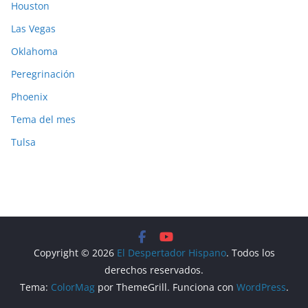
Houston
Las Vegas
Oklahoma
Peregrinación
Phoenix
Tema del mes
Tulsa
Copyright © 2026
El Despertador Hispano
. Todos los
derechos reservados.
Tema:
ColorMag
por ThemeGrill. Funciona con
WordPress
.