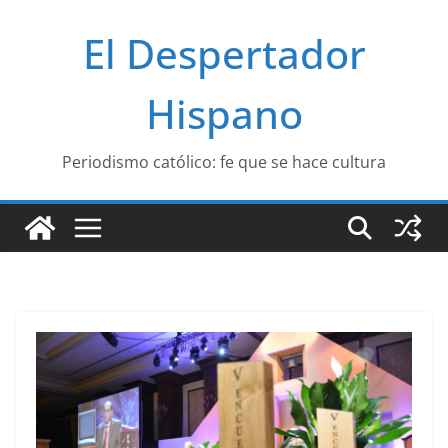
Saltar
El Despertador
al
contenido
Hispano
Periodismo católico: fe que se hace cultura